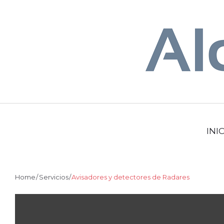
Skip
to
content
INI
Home
/
Servicios
/
Avisadores y detectores de Radares