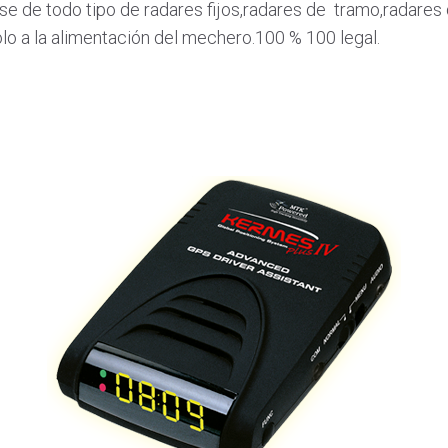
e de todo tipo de radares fijos,radares de tramo,radares 
lo a la alimentación del mechero.100 % 100 legal.