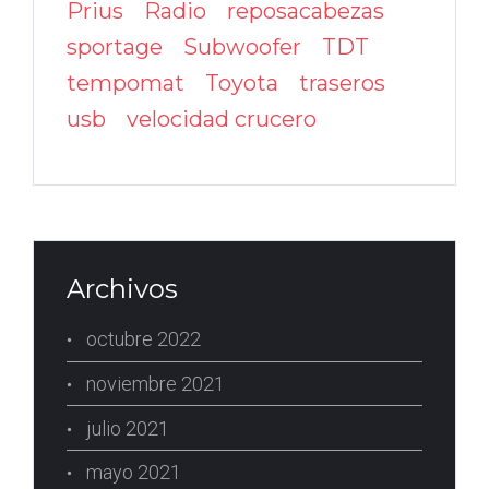
Prius
Radio
reposacabezas
sportage
Subwoofer
TDT
tempomat
Toyota
traseros
usb
velocidad crucero
Archivos
octubre 2022
noviembre 2021
julio 2021
mayo 2021