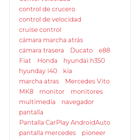
control de crucero
control de velocidad
cruise control
cámara marcha atrás
cámara trasera
Ducato
e88
Fiat
Honda
hyundai h350
hyunday i40
kia
marcha atras
Mercedes Vito
MK8
monitor
monitores
multimedia
navegador
pantalla
Pantalla CarPlay AndroidAuto
pantalla mercedes
pioneer