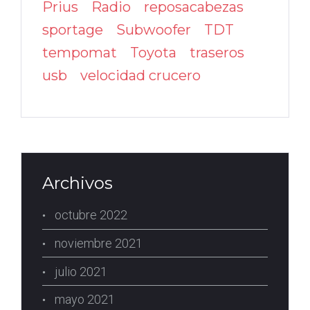
Prius
Radio
reposacabezas
sportage
Subwoofer
TDT
tempomat
Toyota
traseros
usb
velocidad crucero
Archivos
octubre 2022
noviembre 2021
julio 2021
mayo 2021