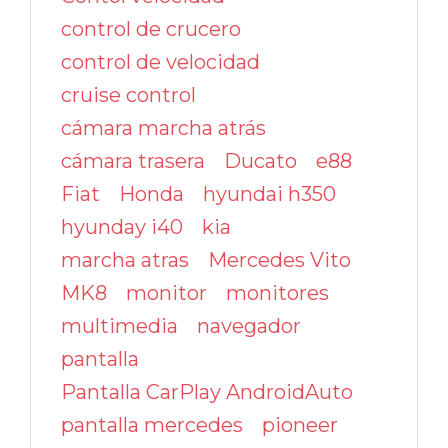
control de crucero
control de velocidad
cruise control
cámara marcha atrás
cámara trasera
Ducato
e88
Fiat
Honda
hyundai h350
hyunday i40
kia
marcha atras
Mercedes Vito
MK8
monitor
monitores
multimedia
navegador
pantalla
Pantalla CarPlay AndroidAuto
pantalla mercedes
pioneer