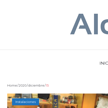
Skip
to
content
INI
Home
/
2020
/
diciembre
/
15
DÍA:
Instalaciones