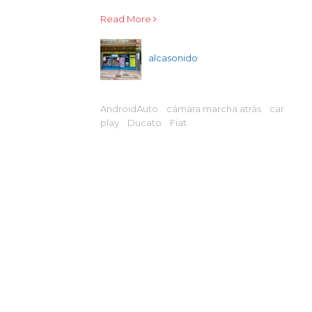
Read More
alcasonido
AndroidAuto
cámara marcha atrás
car
play
Ducato
Fiat