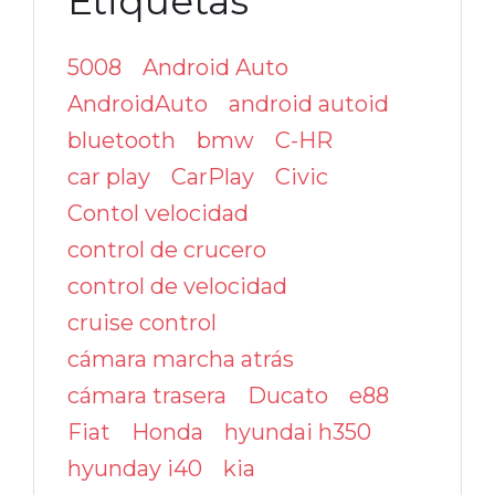
Etiquetas
5008
Android Auto
AndroidAuto
android autoid
bluetooth
bmw
C-HR
car play
CarPlay
Civic
Contol velocidad
control de crucero
control de velocidad
cruise control
cámara marcha atrás
cámara trasera
Ducato
e88
Fiat
Honda
hyundai h350
hyunday i40
kia