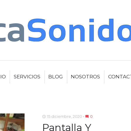
CIO
SERVICIOS
BLOG
NOSOTROS
CONTAC
15 diciembre, 2020
0
access_time
mode_comment
Pantalla Y